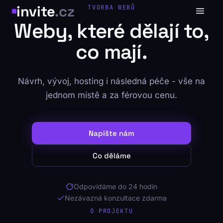
Přeskočit na hlavní obsah
invite
.cz
TVORBA WEBŮ
Weby, které dělají to,
co mají.
Návrh, vývoj, hosting i následná péče - vše na
jednom místě a za férovou cenu.
Napište nám
Co děláme
Odpovídáme do 24 hodin
Nezávazná konzultace zdarma
O PROJEKTU