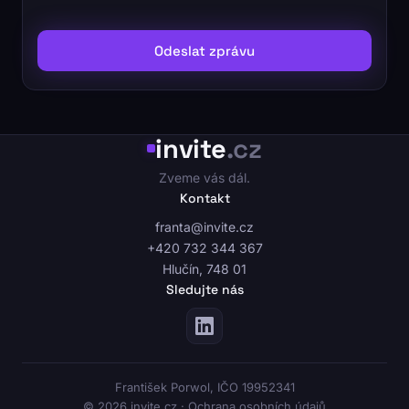
Odeslat zprávu
invite
.cz
Zveme vás dál.
Kontakt
franta@invite.cz
+420 732 344 367
Hlučín, 748 01
Sledujte nás
František Porwol, IČO 19952341
© 2026 invite.cz ·
Ochrana osobních údajů